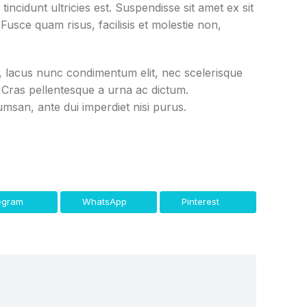
tincidunt ultricies est. Suspendisse sit amet ex sit
sce quam risus, facilisis et molestie non,
t, lacus nunc condimentum elit, nec scelerisque
 Cras pellentesque a urna ac dictum.
umsan, ante dui imperdiet nisi purus.
egram
WhatsApp
Pinterest