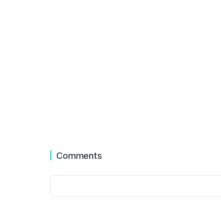
How to make nulla
How to 
glavrida amet
malesuad
amet
January 14, 2019
January 1, 201
Comments