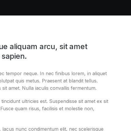
e aliquam arcu, sit amet
 sapien.
ec tempor neque. In nec finibus lorem, in aliquet
volutpat quis metus. Praesent at blandit tellus.
s sit amet. Nulla iaculis convallis fermentum.
tincidunt ultricies est. Suspendisse sit amet ex sit
sce quam risus, facilisis et molestie non,
t, lacus nunc condimentum elit, nec scelerisque