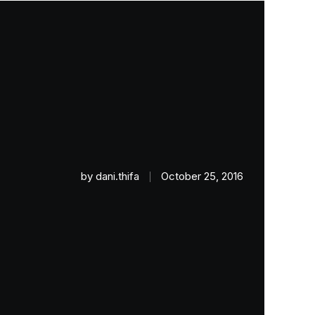
by
dani.thifa
October 25, 2016