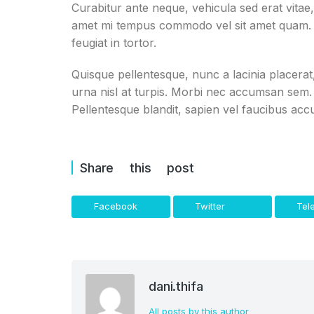
Curabitur ante neque, vehicula sed erat vitae, 
amet mi tempus commodo vel sit amet quam. Fu
feugiat in tortor.
Quisque pellentesque, nunc a lacinia placera
urna nisl at turpis. Morbi nec accumsan sem.
Pellentesque blandit, sapien vel faucibus acc
Share this post
Facebook
Twitter
Tel
dani.thifa
All posts by this author