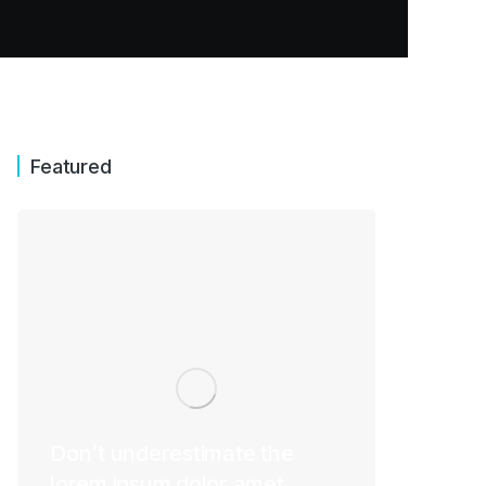
Featured
Don’t underestimate the
lorem ipsum dolor amet