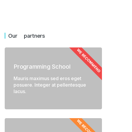
Glavrida amet wine festival
May 2, 2021
Our partners
WE RECOMMEND
Programming School
Mauris maximus sed eros eget
posuere. Integer at pellentesque
lacus.
WE RECOMMEND