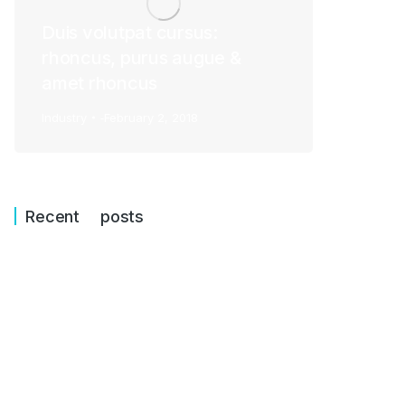
Duis volutpat cursus:
rhoncus, purus augue &
amet rhoncus
Industry
February 2, 2018
Recent posts
Hello world!
October 2, 2022