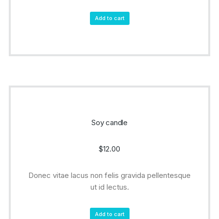
Add to cart
Soy candle
$
12.00
Donec vitae lacus non felis gravida pellentesque
ut id lectus.
Add to cart