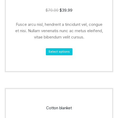
$
70.00
$
39.99
Fusce arcu nisl, hendrerit a tincidunt vel, congue
et nisi. Nullam venenatis nunc ac metus eleifend,
vitae bibendum velit cursus.
Select options
Cotton blanket