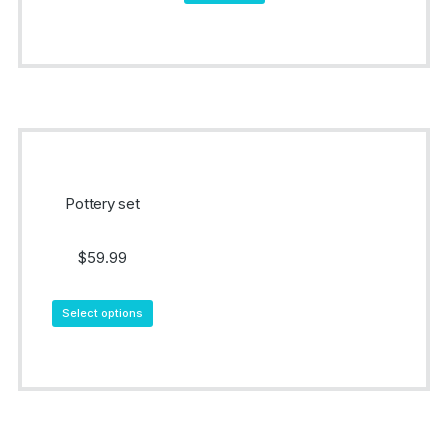
Pottery set
$
59.99
Select options