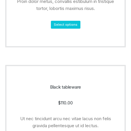
Proin dolor metus, convallis estibulum in tristique
tortor, lobortis maximus risus.
Select options
Black tableware
$
110.00
Ut nec tincidunt arcu nec vitae lacus non felis
gravida pellentesque ut id lectus.