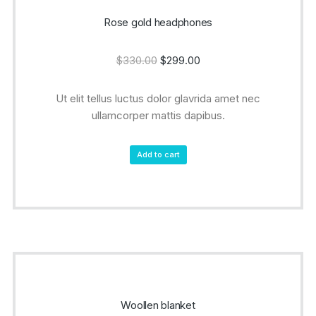
Rose gold headphones
$
330.00
$
299.00
Ut elit tellus luctus dolor glavrida amet nec
ullamcorper mattis dapibus.
Add to cart
Woollen blanket