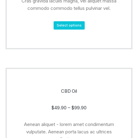
Cras gravida iaculis magna, vel aliquet massa
commodo commodo tellus pulvinar vel.
Select options
CBD Oil
$
49.90
–
$
99.90
Aenean aliquet - lorem amet condimentum
vulputate. Aenean porta lacus ac ultrices