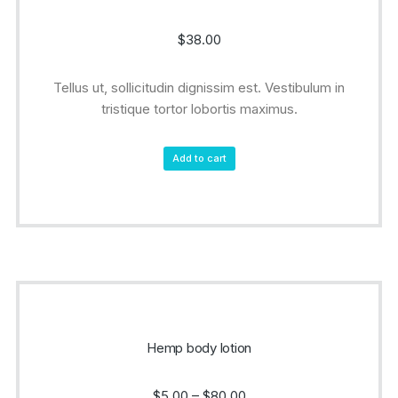
$
38.00
Tellus ut, sollicitudin dignissim est. Vestibulum in
tristique tortor lobortis maximus.
Add to cart
Hemp body lotion
$
5.00
–
$
80.00