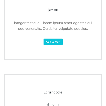
$
12.00
Integer tristique - lorem ipsum amet egestas dui
sed venenatis. Curabitur vulputate sodales.
Add to cart
Ecru hoodie
$
36.00